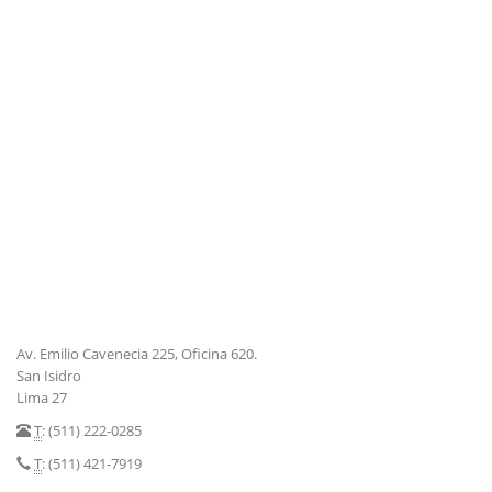
Av. Emilio Cavenecia 225, Oficina 620.
San Isidro
Lima 27
T
: (511) 222-0285
T
: (511) 421-7919