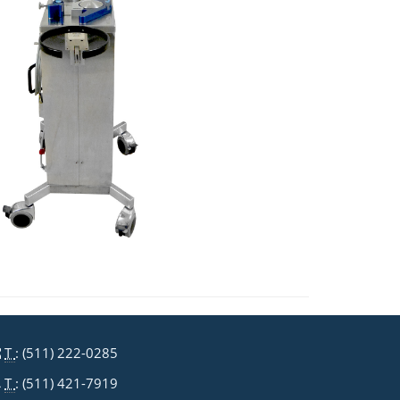
T
: (511) 222-0285
T
: (511) 421-7919