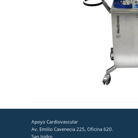
Apoyo Cardiovascular
Av. Emilio Cavenecia 225, Oficina 620.
San Isidro